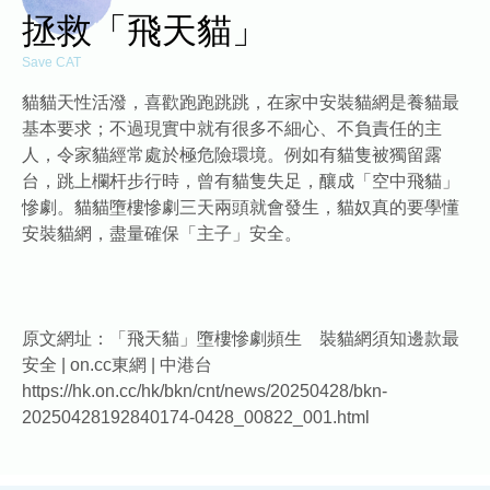
拯救「飛天貓」
Save CAT
貓貓天性活潑，喜歡跑跑跳跳，在家中安裝貓網是養貓最
基本要求；不過現實中就有很多不細心、不負責任的主
人，令家貓經常處於極危險環境。例如有貓隻被獨留露
台，跳上欄杆步行時，曾有貓隻失足，釀成「空中飛貓」
慘劇。貓貓墮樓慘劇三天兩頭就會發生，貓奴真的要學懂
安裝貓網，盡量確保「主子」安全。
原文網址：「飛天貓」墮樓慘劇頻生 裝貓網須知邊款最
安全 | on.cc東網 | 中港台
https://hk.on.cc/hk/bkn/cnt/news/20250428/bkn-
20250428192840174-0428_00822_001.html