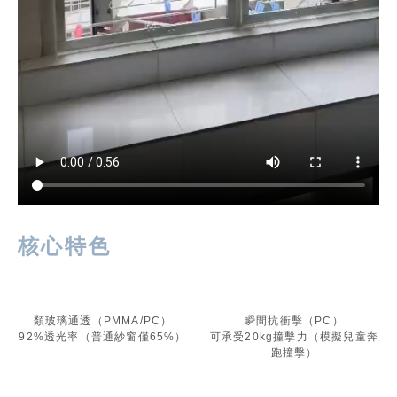
核心特色
類玻璃通透（PMMA/PC）
瞬間抗衝擊（PC）
92%透光率（普通紗窗僅65%）
可承受20kg撞擊力（模擬兒童奔
跑撞擊）